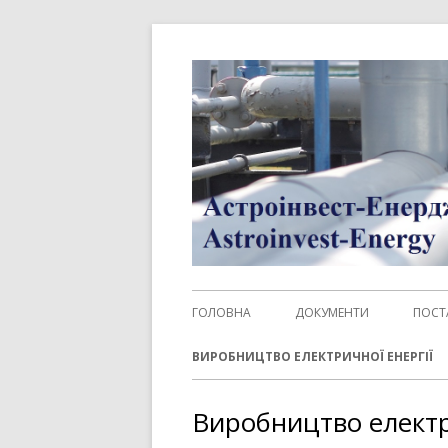
Перейти
до
контенту
Головне
ГОЛОВНА
ДОКУМЕНТИ
ПОСТ
меню
ЗАК
ВИРОБНИЦТВО ЕЛЕКТРИЧНОЇ ЕНЕРГІЇ
ДЛЯ
Виробництво електр
ГАЗ