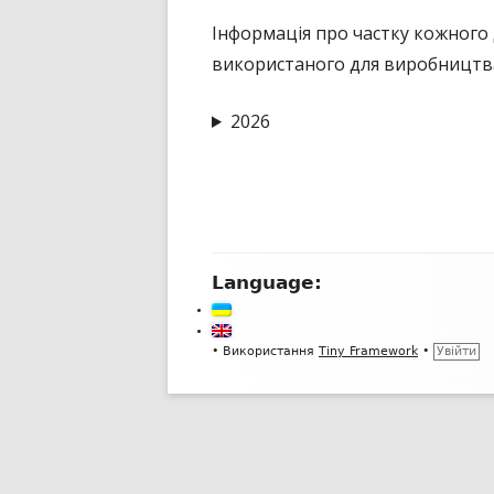
ЦІН
Інформація про частку кожного 
використаного для виробництва
ТИП
2026
Зміст
Language:
колонтитулу
•
Використання
Tiny Framework
•
Увійти