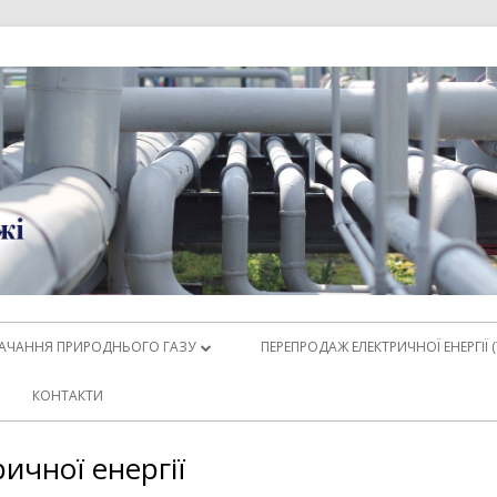
АЧАННЯ ПРИРОДНЬОГО ГАЗУ
ПЕРЕПРОДАЖ ЕЛЕКТРИЧНОЇ ЕНЕРГІЇ 
ОНОДАВСТВО
ЗАКОНОДАВСТВО ЕЛЕКТРИЧНОЇ
КОНТАКТИ
ЕНЕРГІЇ
 СПОЖИВАЧІВ ПРИРОДНЬОГО
ичної енергії
У
ДЛЯ КОНТРАГЕНТІВ