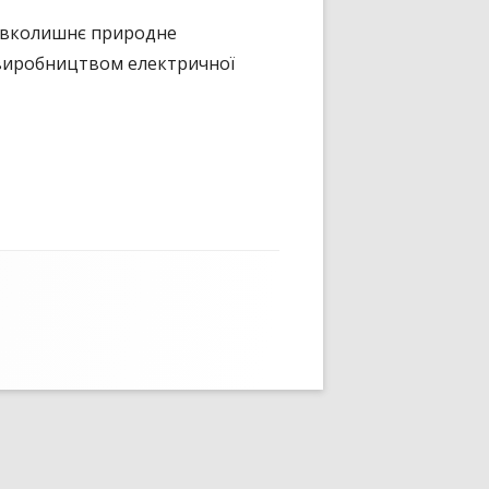
навколишнє природне
виробництвом електричної