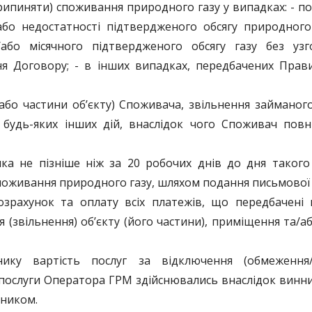
ипиняти) споживання природного газу у випадках: - по
або недостатності підтвердженого обсягу природного
або місячного підтвердженого обсягу газу без уз
я Договору; - в інших випадках, передбачених Прав
 (або частини об’єкту) Споживача, звільнення займаног
я будь-яких інших дій, внаслідок чого Споживач по
ка не пізніше ніж за 20 робочих днів до дня такого 
оживання природного газу, шляхом подання письмової 
озрахунок та оплату всіх платежів, що передбачені
 (звільнення) об’єкту (його частини), приміщення та/а
нику вартість послуг за відключення (обмеження
 послуги Оператора ГРМ здійснювались внаслідок винних
ьником.