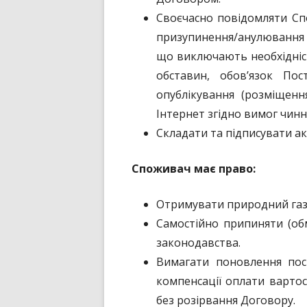
Своєчасно повідомляти Сп
призупинення/анулювання л
що виключають необхідність
обставин, обов’язок По
опублікування (розміщенн
Інтернет згідно вимог чин
Складати та підписувати а
Споживач має право:
Отримувати природний газ 
Самостійно припиняти (об
законодавства.
Вимагати поновлення пос
компенсації оплати вартос
без розірвання Договору.