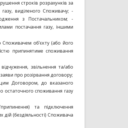
рушення строків розрахунків за
 газу, виділеного Споживачу; -
годження з Постачальником; -
илами постачання газу, іншими
о Споживачем об’єкту (або його
вністю припинятиме споживання
відчуження, звільнення та/або
заяви про розірвання договору;
 цим Договором, до вказаного
бо остаточного споживання газу
/припинення) та підключення
 дій (бездіяльності) Споживача