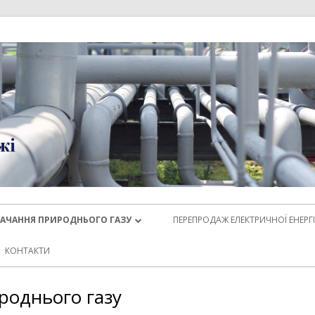
АЧАННЯ ПРИРОДНЬОГО ГАЗУ
ПЕРЕПРОДАЖ ЕЛЕКТРИЧНОЇ ЕНЕРГІ
ОНОДАВСТВО
ЗАКОНОДАВСТВО ЕЛЕКТРИЧНОЇ
КОНТАКТИ
ЕНЕРГІЇ
 СПОЖИВАЧІВ ПРИРОДНЬОГО
роднього газу
У
ДЛЯ КОНТРАГЕНТІВ