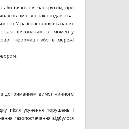
а або визнання банкрутом, про
ипадків змін до законодавства,
ості). У разі настання вказаних
жається виконаним з моменту
сової інформації або в мережі
овором.
б з дотриманням вимог чинного
ку після усунення порушень і
нення газопостачання відбулося