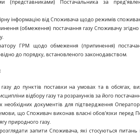
ами (представниками) Постачальника за пред'явле
ірну інформацію від Споживача щодо режимів споживан
инення (обмеження) постачання газу Споживачу згідн
у.
атору ГРМ щодо обмеження (припинення) постачанн
відно до порядку, встановленого законодавством.
:
 газу до пунктів поставки на умовах та в обсягах, в
ципліни відбору газу та розрахунків за його постачанн
іх необхідних документів для підтвердження Операто
 умови, що Споживач виконав власні обов’язки перед 
ягу природного газу.
розглядати запити Споживача, які стосуються питань 