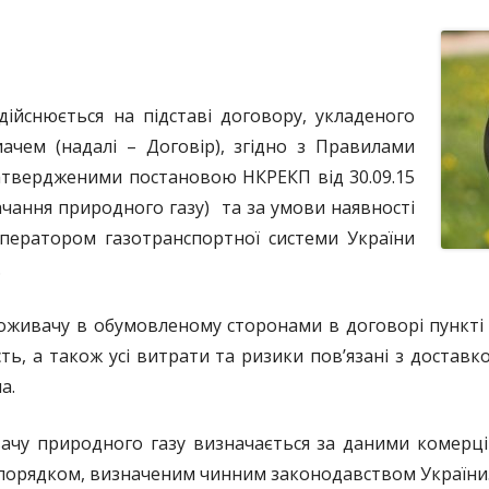
И
ОВИЙ ДОГОВІР
дійснюється на підставі договору, укладеного
чем (надалі – Договір), згідно з Правилами
затвердженими постановою НКРЕКП від 30.09.15
ачання природного газу) та за умови наявності
ператором газотранспортної системи України
.
живачу в обумовленому сторонами в договорі пункті 
сть, а також усі витрати та ризики пов’язані з доста
а.
вачу природного газу визначається за даними комерці
з порядком, визначеним чинним законодавством України