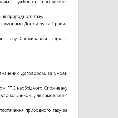
нням службового посвідчення
ня природного газу.
о з умовами Договору та Правил
я газу Споживачеві згідно з
изначених Договором, за умови
я.
ром ГТС необхідного Споживачу
Постачальником, для замовлення
постачання природного газу за