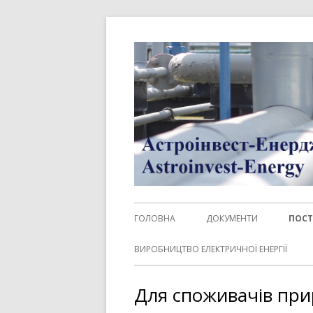
Перейти
до
контенту
Головне
ГОЛОВНА
ДОКУМЕНТИ
ПОСТ
меню
ЗАК
ВИРОБНИЦТВО ЕЛЕКТРИЧНОЇ ЕНЕРГІЇ
ДЛЯ
Для споживачів при
ГАЗ