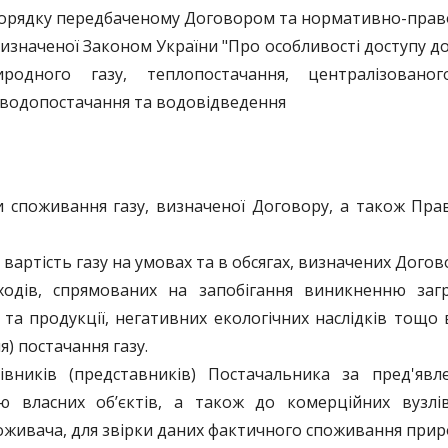
 порядку передбаченому Договором та нормативно-прав
изначеної Законом України "Про особливості доступу до
риродного газу, теплопостачання, централізовано
 водопостачання та водовідведення
 споживання газу, визначеної Договору, а також Пр
артість газу на умовах та в обсягах, визначених Догов
ходів, спрямованих на запобігання виникненню за
а продукції, негативних екологічних наслідків тощо 
) постачання газу.
івників (представників) Постачальника за пред'явл
ію власних об’єктів, а також до комерційних вузлі
поживача, для звірки даних фактичного споживання прир