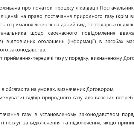
оживача про початок процесу ліквідації Постачальник
іцензії на право постачання природного газу (крім в
 отримання ліцензії на даний вид господарської діяльн
стачальника щодо своєчасного повідомлення вва
я) відповідних оголошень (інформації) в засобах ма
ного законодавства.
кт приймання-передачі газу у порядку, визначеному Дог
в обсягах та на умовах, визначених Договором.
межувати) відбір природного газу для власних потре
тачання газу в установленому законодавством поряд
ті послуг за відключення та підключення, якщо припи