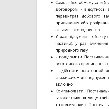
Самостійно обмежувати (пр
Договором; - відсутності 
перевитрат добового та/
припинення або розірванн
актами законодавства.
У разі відчуження об’єкту
частини), у разі вчиненн
природного газу:
- повідомити Постачальни
остаточного припинення сп
- здійснити остаточний р
споживачем дня відчуження
включно.
Компенсувати Постачаль
газопостачання, якщо такі
та оплачувались Постачал