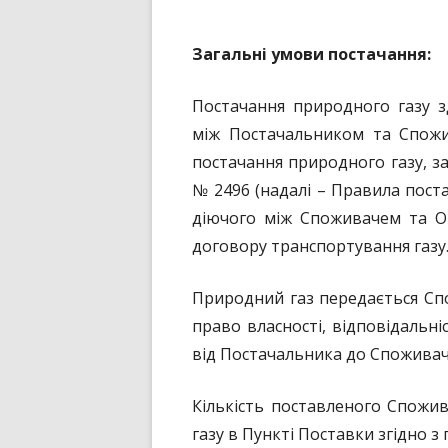
ЦІН
З
агальні умови постачання
:
ТИП
Постачання природного газу з
між Постачальником та Спожиа
постачання природного газу, 
№ 2496 (надалі – Правила пост
діючого між Споживачем та О
договору транспортування газу
Природний газ передається Спо
право власності, відповідальні
від Постачальника до Споживач
Кількість поставленого Спожи
газу в Пункті Поставки згідно 