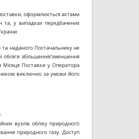
поставки, оформлюється актами
 та, у випадках передбачених
країни.
ю та наданого Постачальнику не
ані обсяги збільшення/зменшення
м Місяця Поставки у Оператора
ьником виключно за умови його
.
йних вузлів обліку природного
ивання природного газу. Доступ