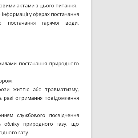
овими актами з цього питання.
 інформації у сферах постачання
го постачання гарячої води,
авилами постачання природного
ором.
грози життю або травматизму,
в разі отримання повідомлення
енням службового посвідчення
в обліку природного газу, що
одного газу.