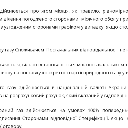
дійснюється протягом місяця, як правило, рівномірно
 ділення погодженого сторонами місячного обсягу прир
о із узгодженим сторонами графіком у випадку, якщо с
у газу Споживачем Постачальник відповідальності не н
авляється, вільно встановлюється між постачальником т
овору на поставку конкретної партії природного газу у 
о газу здійснюється в національній валюті України
на розрахунковий рахунок, який вказаний у відповідні
одний газ здійснюється на умовах 100% попередньо
дписання Сторонами відповідної Специфікації, якщо 
Договору.