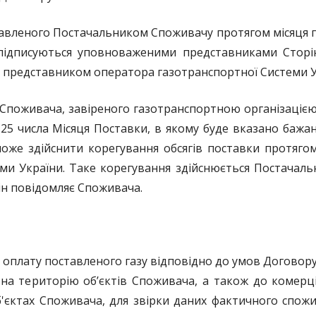
тавленого Постачальником Споживачу протягом місяця 
підписуються уповноваженими представниками Сторін
 представником оператора газотранспортної Системи У
 Споживача, завіреного газотранспортною організаціє
до 25 числа Місяця Поставки, в якому буде вказано баж
може здійснити корегування обсягів поставки протяго
еми України. Таке корегування здійснюється Постачал
ін повідомляє Споживача.
оплату поставленого газу відповідно до умов Договору
на територію об’єктів Споживача, а також до комерці
б'єктах Споживача, для звірки даних фактичного спож